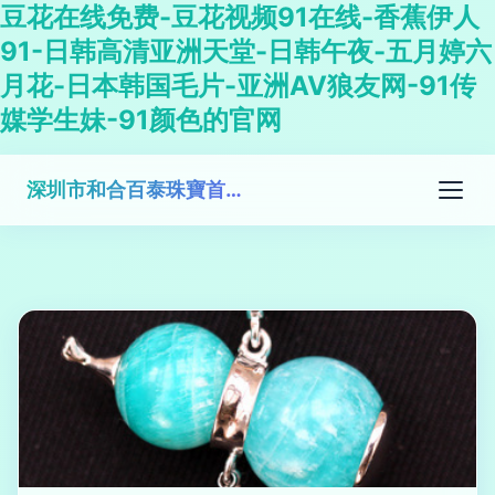
豆花在线免费-豆花视频91在线-香蕉伊人
91-日韩高清亚洲天堂-日韩午夜-五月婷六
月花-日本韩国毛片-亚洲AV狼友网-91传
媒学生妹-91颜色的官网
深圳市和合百泰珠寶首飾有限公司