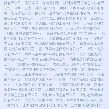
貿有限公司
高端家居
海南電影網
陜西雙鷹元通信息科技有限
公司
深圳市艾方立科技有限公司
紹興市上虞東關中頻電器配件
廠
北京潔登科技有限公司
金華智行汽車租賃有限公司
廣州市
彼德曼酒業有限公司
海口市柒之瑞網絡科技有限公司
合肥族云
信息科技有限公司
寧德市山河裝飾工程有限公司
上海綿存科技
有限公司
重慶人杰地靈傳媒有限公司
上海若幕科技有限公司
滄州亞龍壓濾機有限公司
哈爾濱軟殼信息技術咨詢有限公司
深
圳市瑞凱通信科技有限公司
上海繁蕪網絡科技有限公司
深圳粒
子云科技有限公司
深圳市誠信順物流有限公司
自貢市偉雄冷卻
塔成套設備有限公司
廣州眾昇物流供應鏈有限公司
上海上犇實
業有限公司
廣西宏盛互聯網金融服務有限公司
杭州潤揚演藝設
備科技有限公司
華夏兄弟能源有限公司
廣東弘昇體育設施有限
公司
北京嘯領科技有限公司
成都憶帆房地產中介有限責任公司
重慶廣美企業管理服務集團有限公司
廣東燈塔引擎科技有限公
司
上海阿旦東服飾有限公司
上海嘟哩信息技術有限公司
南康
市昊寧木業
龍港市坷邁網絡技術工作室
邵陽市拾壹月餐飲有限
公司
太倉億地科貿易有限公司
北京荷糯商貿有限公司
河北君
唯餐飲管理集團有限公司
杭州暖豐電熱科技有限公司
湖南卡神
皇朝信息服務有限公司
上海持坤信息有限公司
上海楚企網絡科
技有限公司
北京兄弟搬家公司
武漢一五六七互娛科技有限公司
周易算命
上海逸同帆網絡科技有限公司
上海悅飛溪網絡科技有