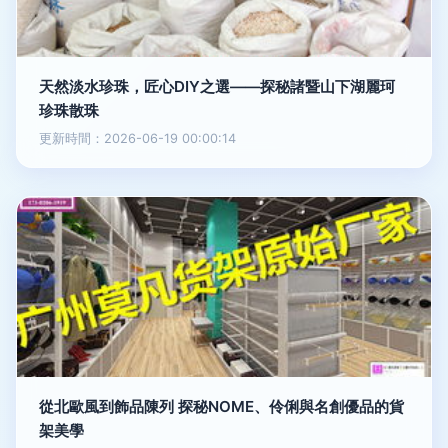
天然淡水珍珠，匠心DIY之選——探秘諸暨山下湖麗珂
珍珠散珠
更新時間：2026-06-19 00:00:14
從北歐風到飾品陳列 探秘NOME、伶俐與名創優品的貨
架美學