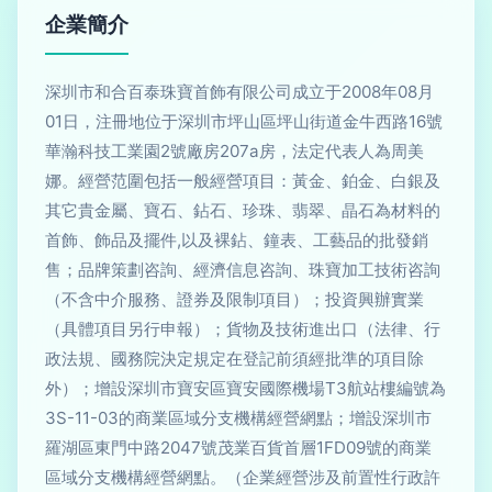
企業簡介
深圳市和合百泰珠寶首飾有限公司成立于2008年08月
01日，注冊地位于深圳市坪山區坪山街道金牛西路16號
華瀚科技工業園2號廠房207a房，法定代表人為周美
娜。經營范圍包括一般經營項目：黃金、鉑金、白銀及
其它貴金屬、寶石、鉆石、珍珠、翡翠、晶石為材料的
首飾、飾品及擺件,以及裸鉆、鐘表、工藝品的批發銷
售；品牌策劃咨詢、經濟信息咨詢、珠寶加工技術咨詢
（不含中介服務、證券及限制項目）；投資興辦實業
（具體項目另行申報）；貨物及技術進出口（法律、行
政法規、國務院決定規定在登記前須經批準的項目除
外）；增設深圳市寶安區寶安國際機場T3航站樓編號為
3S-11-03的商業區域分支機構經營網點；增設深圳市
羅湖區東門中路2047號茂業百貨首層1FD09號的商業
區域分支機構經營網點。（企業經營涉及前置性行政許