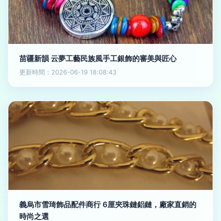
苗疆新韻 云夢工藝民族風手工銀飾的審美與匠心
更新時間：2026-06-19 18:08:43
義烏市雪琦飾品配件商行 6厘夾珠鏈鋁鏈，廠家直銷的
時尚之選