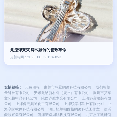
潮流彈簧夾 韓式發飾的精致革命
更新時間：2026-06-19 11:49:53
友情鏈接：
天氣預報
東莞市乾景網絡科技有限公司
成都智騰
云科技有限公司
安米微納新材料（廣州）有限公司
溫州市艾葉
文化藝術品有限公司
陜西鼎龍木業有限公司
上海飾鳶服裝有限
公司
上海億潤興通化工有限公司
上海碩亭祎科技有限公司
上
海享閱軟件科技有限公司
海口龍華柏優格網絡科技工作室
臨沂
聚發置業有限公司
菏澤諾遠網絡科技有限公司
北京杰宇凱軒商